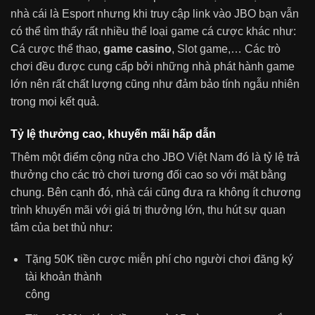
nhà cái là Esport nhưng khi truy cập link vào JBO bạn vẫn
có thể tìm thấy rất nhiều thể loại game cá cược khác như:
Cá cược thể thao,
game casino
, Slot game,… Các trò
chơi đều được cung cấp bởi những nhà phát hành game
lớn nên rất chất lượng cũng như đảm bảo tính ngẫu nhiên
trong mọi kết quả.
Tỷ lệ thưởng cao, khuyến mãi hấp dẫn
Thêm một điểm cộng nữa cho JBO Việt Nam
đó là tỷ lệ trả
thưởng cho các trò chơi tương đối cao so với mặt bằng
chung. Bên cạnh đó, nhà cái cũng đưa ra không ít chương
trình khuyến mãi với giá trị thưởng lớn, thu hút sự quan
tâm của bet thủ như:
Tặng 50K tiền cược miễn phí cho người chơi đăng ký
tài khoản thành
công