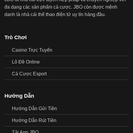
đa dạng các sản phẩm cá cược. JBO còn được mệnh
danh là nhà cái thể thao điện tử uy tín hàng đầu.
Trò Chơi
Casino Trực Tuyến
Lô Đề Online
Cá Cược Esport
Hướng Dẫn
Hướng Dẫn Gửi Tiền
Hướng Dẫn Rút Tiền
Tải App JBO