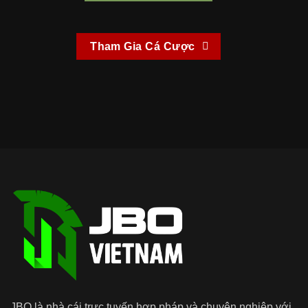
Tham Gia Cá Cược
JBO là nhà cái trực tuyến hợp pháp và chuyên nghiệp với