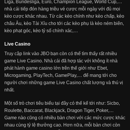
Liga, Bundesliga, Euro, Champion League, World Cup,…
nhà cái tiếp đón hàng triệu vé cược mỗi ngày với đủ mọi
kèo cược khác nhau. Từ các kèo chính như kèo chấp, kèo
châu Âu, kèo Tài Xỉu cho tới các kèo phụ là kèo ném biên,
kèo phạt góc, kèo tỷ số chính xác,…
Live Casino
Truy cập link vào JBO bạn còn có thể tìm thấy rất nhiều
game Live Casino. Nhà cái đã hợp tác với không ít nhà
phát hành game casino lớn trên thế giới như Ebet,
Microgaming, PlayTech, GamePlay,… để mang tới cho
người chơi những game Live Casino chất lượng và thú vị
nhất.
Một số trò chơi tiêu biểu tại đây có thể kể tới như: Sicbo,
Roulette, Baccarat, Blackjack, Dragon Tiger, Poker,…
Game nào cũng có nhiều bàn chơi với các mức cược khác
nhau cùng tỷ lệ thưởng cao. Hơn nữa, mỗi bàn chơi còn