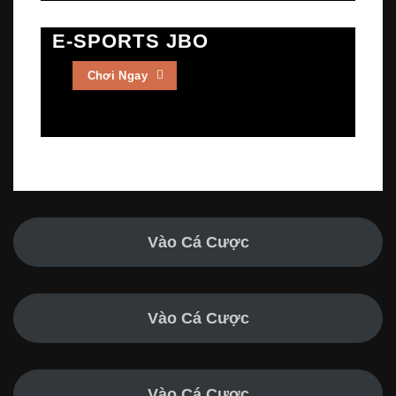
E-SPORTS JBO
Chơi Ngay
Vào Cá Cược
Vào Cá Cược
Vào Cá Cược