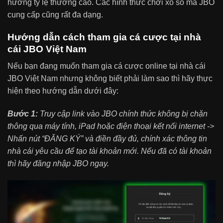
hưởng tỷ lệ thưởng cao. Các hình thức chơi xổ số mà JBO
cung cấp cũng rất đa dạng.
Hướng dẫn cách tham gia cá cược tại nhà
cái JBO Việt Nam
Nếu bạn đang muốn tham gia cá cược online tại nhà cái
JBO Việt Nam nhưng không biết phải làm sao thì hãy thực
hiện theo hướng dẫn dưới đây:
Bước 1:
Truy cập link vào JBO chính thức không bị chặn
thông qua máy tính, iPad hoặc điện thoại kết nối internet ->
Nhấn nút “ĐĂNG KÝ” và điền đầy đủ, chính xác thông tin
nhà cái yêu cầu để tạo tài khoản mới. Nếu đã có tài khoản
thì hãy đăng nhập JBO ngay.