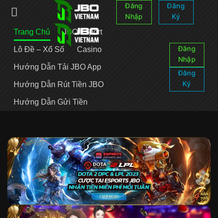
Skip
Đăng
Đăng
Nhập
Ký
to
content
Trang Chủ
JBO Esport
Đăng
Lô Đề – Xổ Số
Casino
Nhập
Hướng Dẫn Tải JBO App
Đăng
Ký
Hướng Dẫn Rút Tiền JBO
Hướng Dẫn Gửi Tiền