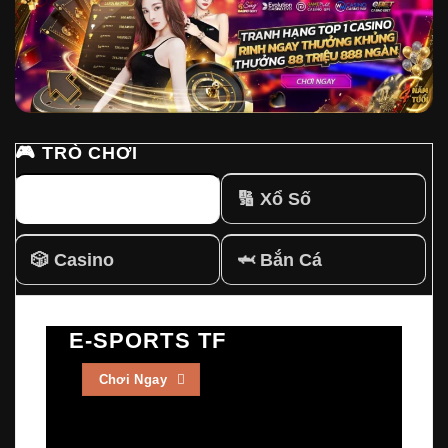
🎮 TRÒ CHƠI
⚽ Esports
🔢 Xổ Số
🎲 Casino
🦈 Bắn Cá
E-SPORTS TF
Chơi Ngay