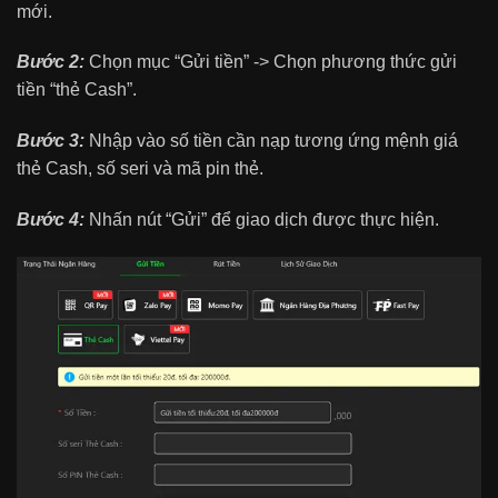
mới.
Bước 2:
Chọn mục “Gửi tiền” -> Chọn phương thức gửi
tiền “thẻ Cash”.
Bước 3:
Nhập vào số tiền cần nạp tương ứng mệnh giá
thẻ Cash, số seri và mã pin thẻ.
Bước 4:
Nhấn nút “Gửi” để giao dịch được thực hiện.