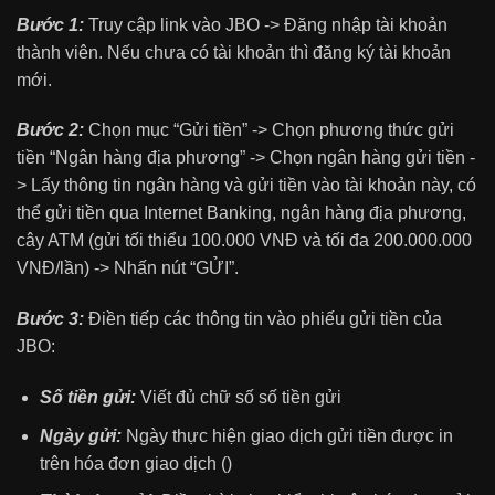
Bước 1:
Truy cập link vào JBO -> Đăng nhập tài khoản
thành viên. Nếu chưa có tài khoản thì đăng ký tài khoản
mới.
Bước 2:
Chọn mục “Gửi tiền” -> Chọn phương thức gửi
tiền “Ngân hàng địa phương” -> Chọn ngân hàng gửi tiền -
> Lấy thông tin ngân hàng và gửi tiền vào tài khoản này, có
thể gửi tiền qua Internet Banking, ngân hàng địa phương,
cây ATM (gửi tối thiểu 100.000 VNĐ và tối đa 200.000.000
VNĐ/lần) -> Nhấn nút “GỬI”.
Bước 3:
Điền tiếp các thông tin vào phiếu gửi tiền của
JBO:
Số tiền gửi:
Viết đủ chữ số số tiền gửi
Ngày gửi:
Ngày thực hiện giao dịch gửi tiền được in
trên hóa đơn giao dịch ()