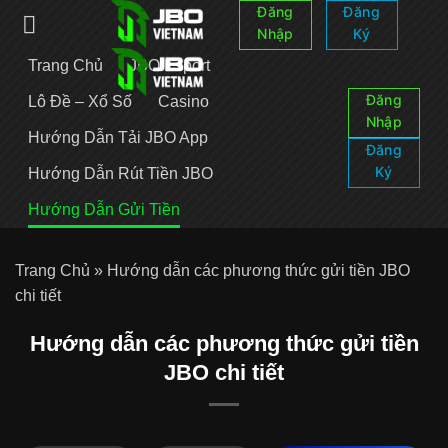
Skip
Đăng
Đăng
Nhập
Ký
to
content
Trang Chủ
JBO Esport
Đăng
Lô Đề – Xổ Số
Casino
Nhập
Hướng Dẫn Tải JBO App
Đăng
Ký
Hướng Dẫn Rút Tiền JBO
Hướng Dẫn Gửi Tiền
Trang Chủ
»
Hướng dẫn các phương thức gửi tiền JBO
chi tiết
Hướng dẫn các phương thức gửi tiền
JBO chi tiết