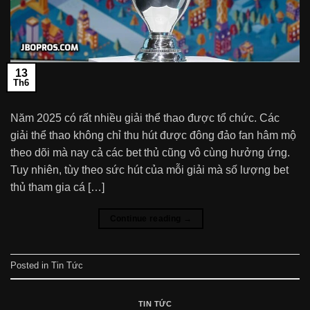
13
Th6
Năm 2025 có rất nhiều giải thể thao được tổ chức. Các
giải thể thao không chỉ thu hút được đông đảo fan hâm mộ
theo dõi mà nay cả các bet thủ cũng vô cùng hưởng ứng.
Tuy nhiên, tùy theo sức hút của mỗi giải mà số lượng bet
thủ tham gia cá […]
Continue reading
→
Posted in
Tin Tức
TIN TỨC