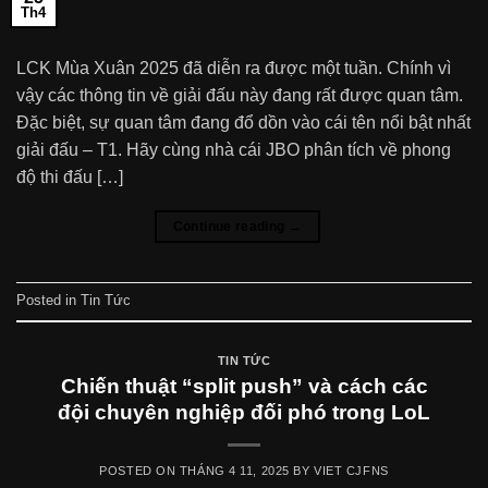
Th4
LCK Mùa Xuân 2025 đã diễn ra được một tuần. Chính vì
vậy các thông tin về giải đấu này đang rất được quan tâm.
Đặc biệt, sự quan tâm đang đổ dồn vào cái tên nổi bật nhất
giải đấu – T1. Hãy cùng nhà cái JBO phân tích về phong
độ thi đấu […]
Continue reading
→
Posted in
Tin Tức
TIN TỨC
Chiến thuật “split push” và cách các
đội chuyên nghiệp đối phó trong LoL
POSTED ON
THÁNG 4 11, 2025
BY
VIET CJFNS