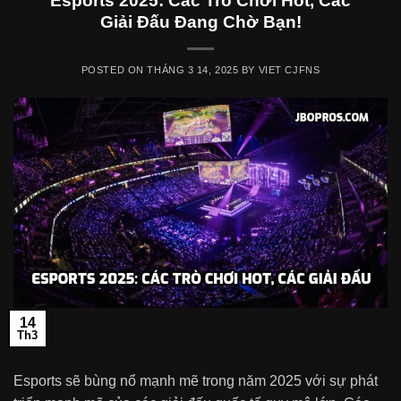
Esports 2025: Các Trò Chơi Hot, Các
Giải Đấu Đang Chờ Bạn!
POSTED ON
THÁNG 3 14, 2025
BY
VIET CJFNS
14
Th3
Esports sẽ bùng nổ mạnh mẽ trong năm 2025 với sự phát