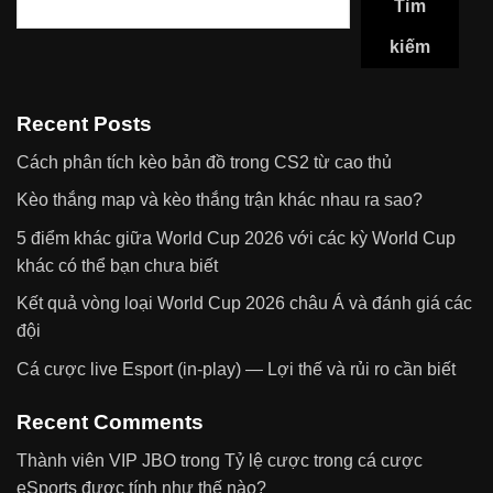
Tìm
kiếm
Recent Posts
Cách phân tích kèo bản đồ trong CS2 từ cao thủ
Kèo thắng map và kèo thắng trận khác nhau ra sao?
5 điểm khác giữa World Cup 2026 với các kỳ World Cup
khác có thể bạn chưa biết
Kết quả vòng loại World Cup 2026 châu Á và đánh giá các
đội
Cá cược live Esport (in-play) — Lợi thế và rủi ro cần biết
Recent Comments
Thành viên VIP JBO
trong
Tỷ lệ cược trong cá cược
eSports được tính như thế nào?