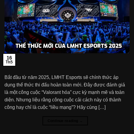
16
Th5
Bắt đầu từ năm 2025, LMHT Esports sẽ chính thức áp
dụng thể thức thi đấu hoàn toàn mới. Đây được đánh giá
là một công cuộc “Valorant hóa” cực kỳ mạnh mẽ và toàn
diện. Nhưng liệu rằng công cuộc cải cách này có thành
công hay chỉ là cuộc “liều mạng”? Hãy cùng […]
Continue reading
→