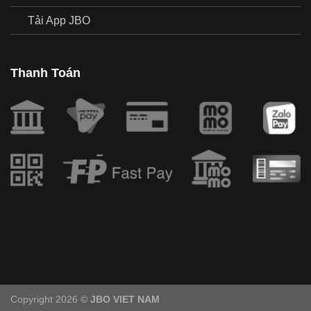
Tải App JBO
Thanh Toán
Copyright 2026 ©
JBO VIET NAM