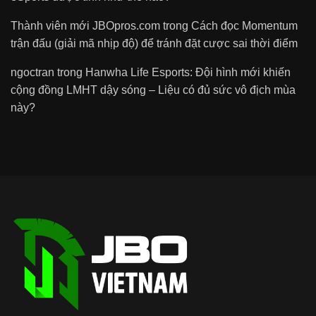
Thành viên mới JBOpros.com
trong
Cách đọc Momentum
trận đấu (giải mã nhịp độ) để tránh đặt cược sai thời điểm
ngoctran
trong
Hanwha Life Esports: Đội hình mới khiến
cộng đồng LMHT dậy sóng – Liệu có đủ sức vô địch mùa
này?