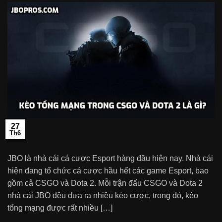
27
Th6
JBO là nhà cái cá cược Esport hàng đầu hiện nay. Nhà cái
hiện đang tổ chức cá cược hầu hết các game Esport, bao
gồm cả CSGO và Dota 2. Mỗi trận đấu CSGO và Dota 2
nhà cái JBO đều đưa ra nhiều kèo cược, trong đó, kèo
tổng mạng được rất nhiều […]