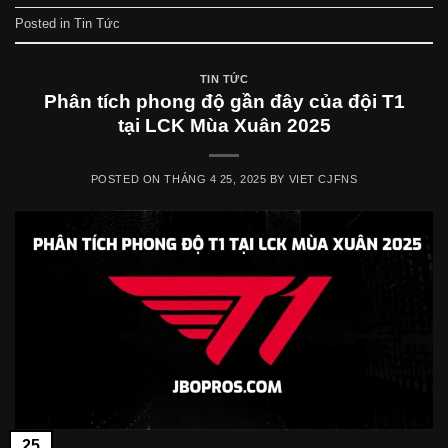
Posted in
Tin Tức
TIN TỨC
Phân tích phong độ gần đây của đội T1
tại LCK Mùa Xuân 2025
POSTED ON
THÁNG 4 25, 2025
BY
VIET CJFNS
25