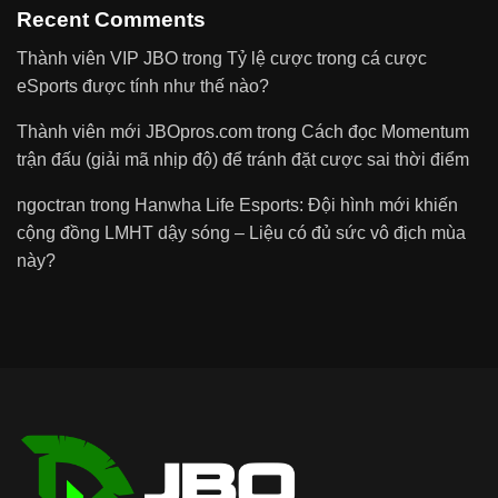
Recent Comments
Thành viên VIP JBO
trong
Tỷ lệ cược trong cá cược
eSports được tính như thế nào?
Thành viên mới JBOpros.com
trong
Cách đọc Momentum
trận đấu (giải mã nhịp độ) để tránh đặt cược sai thời điểm
ngoctran
trong
Hanwha Life Esports: Đội hình mới khiến
cộng đồng LMHT dậy sóng – Liệu có đủ sức vô địch mùa
này?