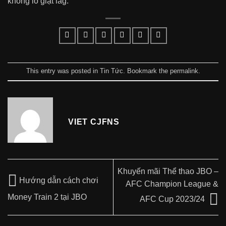
không lo giật lag.
This entry was posted in
Tin Tức
. Bookmark the
permalink
.
VIET CJFNS
Khuyến mãi Thể thao JBO –
Hướng dẫn cách chơi
AFC Champion League &
Money Train 2 tại JBO
AFC Cup 2023/24