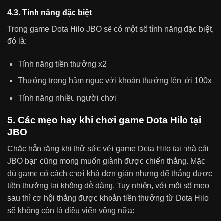
4.3. Tính năng đặc biệt
Trong game Dota Hilo JBO sẽ có một số tính năng đặc biệt,
đó là:
Tính năng tiền thưởng x2
Thưởng trong hầm ngục với khoản thưởng lên tới 100x
Tính năng nhiều người chơi
5. Các mẹo hay khi chơi game Dota Hilo tại
JBO
Chắc hẳn rằng khi thử sức với game Dota Hilo tại nhà cái
JBO bạn cũng mong muốn giành được chiến thắng. Mặc
dù game có cách chơi khá đơn giản nhưng để thắng được
tiền thưởng lại không dễ dàng. Tuy nhiên, với một số mẹo
sau thì cơ hội thắng được khoản tiền thưởng từ Dota Hilo
sẽ không còn là điều viển vông nữa: