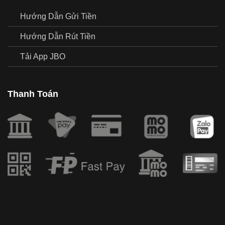
Hướng Dẫn Gửi Tiền
Hướng Dẫn Rút Tiền
Tải App JBO
Thanh Toán