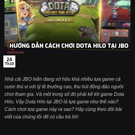
24
Th10
Nhà cái JBO hiện đang sở hữu khá nhiều tựa game cá
cược thú vị với tỷ lệ thưởng cao, thu hút đông đảo người
chơi tham gia. Và một trong số đó phải kể tới game Dota
Hilo. Vậy Dota Hilo tại JBO là tựa game như thế nào?
Cách chơi tựa game này ra sao? Hãy cùng theo dõi bài
viết của chúng tôi để có câu trả lời!