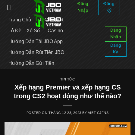
Skip
Đăng
Đăng
Nhập
Ký
to
content
Trang Chủ
JBO Esport
Đăng
Lô Đề – Xổ Số
Casino
Nhập
Hướng Dẫn Tải JBO App
Đăng
Ký
Hướng Dẫn Rút Tiền JBO
Hướng Dẫn Gửi Tiền
TIN TỨC
Xếp hạng Premier và xếp hạng CS
trong CS2 hoạt động như thế nào?
POSTED ON
THÁNG 12 23, 2023
BY
VIET CJFNS