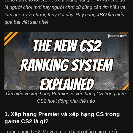
là người chơi mới hay người chơi cũ cũng cần tìm hiểu và
làm quen với những thay đổi này. Hãy cùng
JBO
tìm hiểu
qua bài viết sau nhé!
Tìm hiểu về xếp hạng Premier và xếp hạng CS trong game
CS2 hoạt động như thế nào
1. Xếp hạng Premier và xếp hạng CS trong
game CS2 là gì?
Trong game CS2, Valve đã tiến hành phân chia cơ sở