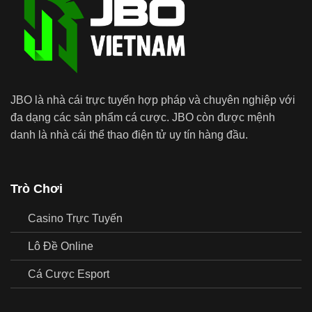
JBO là nhà cái trực tuyến hợp pháp và chuyên nghiệp với
đa dạng các sản phẩm cá cược. JBO còn được mệnh
danh là nhà cái thể thao điện tử uy tín hàng đầu.
Trò Chơi
Casino Trực Tuyến
Lô Đề Online
Cá Cược Esport