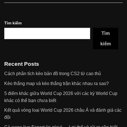
Tìm kiếm
Tìm
kiếm
Recent Posts
Cách phân tích kèo bản đồ trong CS2 từ cao thủ
Kèo thắng map và kèo thắng trận khác nhau ra sao?
5 điểm khác giữa World Cup 2026 với các kỳ World Cup
khác có thể bạn chưa biết
Kết quả vòng loại World Cup 2026 châu Á và đánh giá các
đội