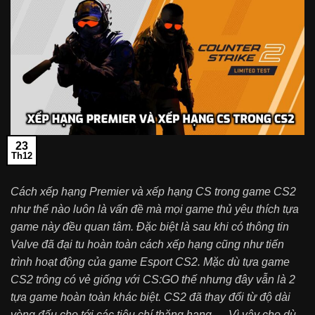
23
Th12
Cách xếp hạng Premier và xếp hạng CS trong game CS2
như thế nào luôn là vấn đề mà mọi game thủ yêu thích tựa
game này đều quan tâm. Đặc biệt là sau khi có thông tin
Valve đã đại tu hoàn toàn cách xếp hạng cũng như tiến
trình hoạt động của game Esport CS2. Mặc dù tựa game
CS2 trông có vẻ giống với CS:GO thế nhưng đây vẫn là 2
tựa game hoàn toàn khác biệt. CS2 đã thay đổi từ độ dài
vòng đấu cho tới các tiêu chí thăng hạng,… Vì vậy cho dù