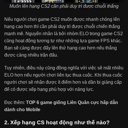
Muốn lên hạng CS2 cần phải duy trì được chuỗi thắng
Nếu người chơi game CS2 muốn được nhanh chóng lên
hạng cao hơn thì cần phải duy trì được chuỗi chiến thắng
mạnh mẽ. Nguyên nhân là bởi nhóm ELO trong game CS2
cũng hoạt động tương tự như những tựa game FPS khác.
Bạn sẽ càng được đẩy lên thứ hạng cao hơn nếu thắng
được càng nhiều trận đấu.
Tuy nhiên, điều này cũng đồng nghĩa với việc sẽ mất nhiều
ELO hơn nếu người chơi liên tục thua cuộc. Khi thua cuộc
người chơi sẽ nhận được ít điểm hơn và dần bị giáng cấp
để có được xếp hạng phù hợp với năng lực.
Đọc thêm:
TOP 6 game giống Liên Quân cực hấp dẫn
dành cho Mobile
2. Xếp hạng CS hoạt động như thế nào?