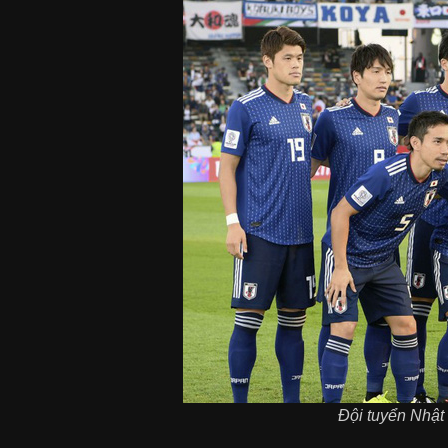
Đội tuyển Nhật 