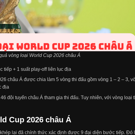
 quả vòng loại World Cup 2026 châu Á
c tiếp + 1 suất play-off liên lục địa
26 châu Á được chia làm 5 vòng thi đấu gồm vòng 1 – 2 – 3, v
c địa
46 đội tuyển châu Á tham gia thi đấu. Tuy nhiên, với vòng loại 
rld Cup 2026 châu Á
khép lại đã chính thức xác định được 9 đại diện bước tiếp. Đó l