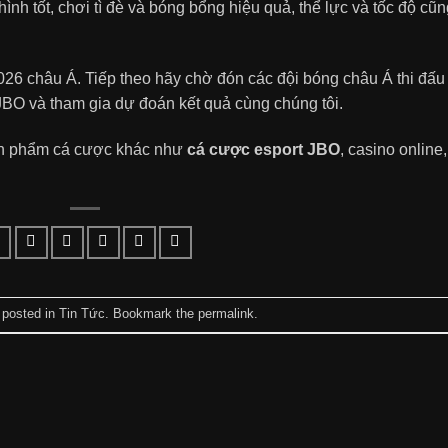
ình tốt, chơi tì đè và bóng bổng hiệu quả, thể lực và tốc độ cũn
026 châu Á. Tiếp theo hãy chờ đón các đội bóng châu Á thi đấu 
 JBO và tham gia dự đoán kết quả cùng chúng tôi.
sản phẩm cá cược khác như
cá cược esport JBO
, casino online,
 posted in
Tin Tức
. Bookmark the
permalink
.