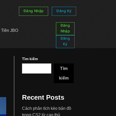
Đăng Nhập
Đăng Ký
Đăng
 Tiền JBO
Nhập
Đăng
Ký
Tìm kiếm
Tìm
kiếm
Recent Posts
Cách phân tích kèo bản đồ
trong CS2 từ cao thủ