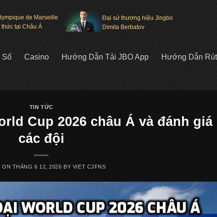
lympique de Marseille
Đại sứ thương hiệu Jingbo
h thức tại Châu Á
Dimita Berbatov
 Số
Casino
Hướng Dẫn Tải JBO App
Hướng Dẫn Rút
TIN TỨC
orld Cup 2026 châu Á và đánh giá
các đội
D ON
THÁNG 6 12, 2026
BY
VIET CJFNS