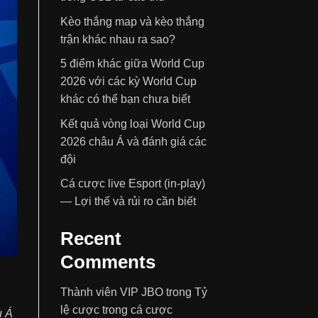
Kèo thắng map và kèo thắng
trận khác nhau ra sao?
5 điểm khác giữa World Cup
2026 với các kỳ World Cup
khác có thể bạn chưa biết
Kết quả vòng loại World Cup
2026 châu Á và đánh giá các
đội
Cá cược live Esport (in-play)
— Lợi thế và rủi ro cần biết
Recent
Comments
Thành viên VIP JBO
trong
Tỷ
lệ cược trong cá cược
u Á