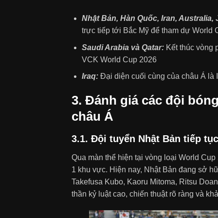
Nhật Bản, Hàn Quốc, Iran, Australia,
trực tiếp tới Bắc Mỹ để tham dự World
Saudi Arabia và Qatar:
Kết thúc vòng pl
VCK World Cup 2026
Iraq:
Đại diện cuối cùng của châu Á là I
3. Đánh giá các đội bón
châu Á
3.1. Đội tuyển Nhật Bản tiếp tụ
Qua màn thể hiện tại vòng loại World Cup 
1 khu vực. Hiện nay, Nhật Bản đang sở hữ
Takefusa Kubo, Kaoru Mitoma, Ritsu Doan,
thần kỷ luật cao, chiến thuật rõ ràng và k