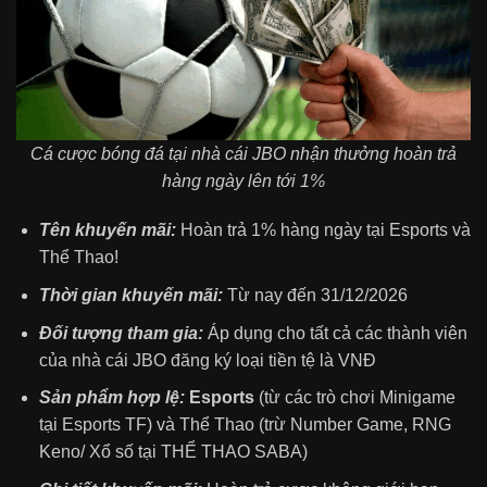
Cá cược bóng đá tại nhà cái JBO nhận thưởng hoàn trả
hàng ngày lên tới 1%
Tên khuyến mãi:
Hoàn trả 1% hàng ngày tại Esports và
Thể Thao!
Thời gian khuyến mãi:
Từ nay đến 31/12/2026
Đối tượng tham gia:
Áp dụng cho tất cả các thành viên
của nhà cái JBO đăng ký loại tiền tệ là VNĐ
Sản phẩm hợp lệ:
Esports
(từ các trò chơi Minigame
tại Esports TF) và Thể Thao (trừ Number Game, RNG
Keno/ Xổ số tại THỂ THAO SABA)