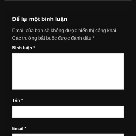
Để lại một bình luận
Email của bạn sẽ không được hiển thị công khai.
Các trường bắt buộc được đánh dấu
*
Bình luận
*
Tên
*
Email
*