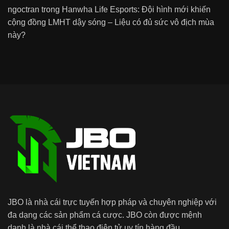
ngoctran
trong
Hanwha Life Esports: Đội hình mới khiến
cộng đồng LMHT dậy sóng – Liệu có đủ sức vô địch mùa
này?
JBO là nhà cái trực tuyến hợp pháp và chuyên nghiệp với
đa dạng các sản phẩm cá cược. JBO còn được mệnh
danh là nhà cái thể thao điện tử uy tín hàng đầu.