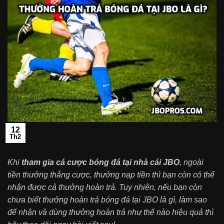
12
Th2
Khi
tham gia cá cược bóng đá tại nhà cái JBO
, ngoài
tiền thưởng thắng cược, thưởng nạp tiền thì bạn còn có thể
nhận được cả thưởng hoàn trả. Tuy nhiên, nếu bạn còn
chưa biết thưởng hoàn trả bóng đá tại JBO là gì, làm sao
để nhận và dùng thưởng hoàn trả như thế nào hiệu quả thì