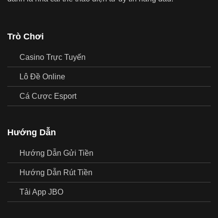
Trò Chơi
Casino Trực Tuyến
Lô Đề Online
Cá Cược Esport
Hướng Dẫn
Hướng Dẫn Gửi Tiền
Hướng Dẫn Rút Tiền
Tải App JBO