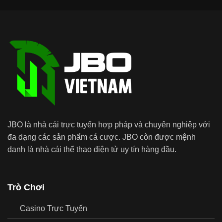
JBO là nhà cái trực tuyến hợp pháp và chuyên nghiệp với
đa dạng các sản phẩm cá cược. JBO còn được mệnh
danh là nhà cái thể thao điện tử uy tín hàng đầu.
Trò Chơi
Casino Trực Tuyến