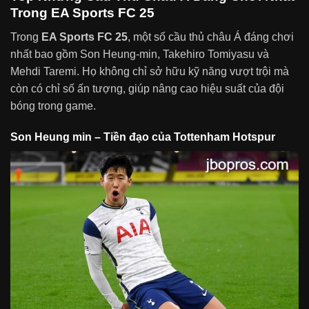
Trong EA Sports FC 25
Trong
EA Sports FC 25
, một số cầu thủ châu Á đáng chơi
nhất bao gồm Son Heung-min, Takehiro Tomiyasu và
Mehdi Taremi. Họ không chỉ sở hữu kỹ năng vượt trội mà
còn có chỉ số ấn tượng, giúp nâng cao hiệu suất của đội
bóng trong game.
Son Heung min – Tiền đạo của Tottenham Hotspur