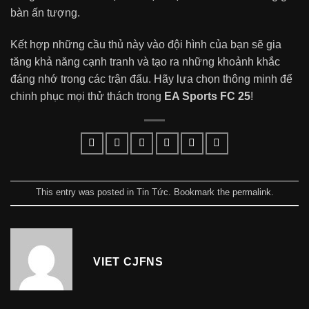
bàn ấn tượng.
Kết hợp những cầu thủ này vào đội hình của bạn sẽ gia
tăng khả năng cạnh tranh và tạo ra những khoảnh khắc
đáng nhớ trong các trận đấu. Hãy lựa chọn thông minh để
chinh phục mọi thử thách trong
EA Sports FC 25
!
This entry was posted in
Tin Tức
. Bookmark the
permalink
.
VIET CJFNS