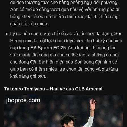
đe dọa thường trực cho hàng phòng ngự đối phương.
Anh có thể dễ dàng vượt qua hậu vệ với những pha đi
bóng khéo léo và dứt điểm chính xác, đặc biệt là bằng
chân trái của mình.
Lý do nên chọn: Với chỉ số cao và lối chơi đa dạng, Son
Heung-min là một lựa chọn tuyệt vời cho bất kỳ đội hình
nào trong
EA Sports FC 25
. Anh không chỉ mang lại
sức mạnh tấn công mà còn có thể tạo ra những cơ hội
cho đồng đội. Sự hiện diện của Son trong đội hình sẽ
giúp bạn có thêm nhiều lựa chọn tấn công và gia tăng
khả năng ghi bàn.
Takehiro Tomiyasu – Hậu vệ của CLB Arsenal