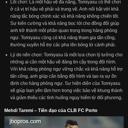
Lối chơi: Là một hậu vệ đa năng, Tomiyasu có thể chơi
ở cả vị trí hậu vệ phải và trung vệ. Anh nổi bật với khả
năng tắc bóng chính xác và khả năng không chiến tốt.
Sự kiên cường và khả năng bọc lót cho đồng đội giúp
anh trở thành một phần quan trọng trong hàng phòng
ngự. Tomiyasu cũng có khả năng tham gia tấn công,
thường xuyên hỗ trợ các pha lên bóng từ cánh phải.
Lý do nên chọn: Tomiyasu là một lựa chọn lý tưởng cho
những ai cần một hậu vệ đáng tin cậy trong đội hình.
Với khả năng phòng ngự vững chắc và khả năng hỗ trợ
tấn công, anh giúp cân bằng đội hình và tạo ra sự ổn
định cho hàng phòng ngự. Sự hiện diện của Tomiyasu
sẽ giúp bạn yên tâm hơn trong việc bảo vệ khung thành
và giảm thiểu các tình huống nguy hiểm từ đối phương.
Mehdi Taremi – Tiền đạo của CLB FC Porto