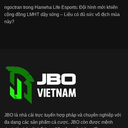
ngoctran
trong
Hanwha Life Esports: Đội hình mới khiến
cộng đồng LMHT dậy sóng – Liệu có đủ sức vô địch mùa
này?
JBO là nhà cái trực tuyến hợp pháp và chuyên nghiệp với
đa dạng các sản phẩm cá cược. JBO còn được mệnh