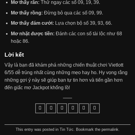
Mơ thấy rắn:
Thử ngay các số 09, 19, 39.
Mơ thấy rồng:
Đừng bỏ qua các số 09, 99.
Mơ thấy đám cưới:
Lựa chọn bộ số 39, 93, 66.
Mơ nhặt được tiền:
Đánh các con số tài lộc như 68
hoặc 86.
Lời kết
Vậy là bạn đã khám phá những chiến thuật chơi Vietlott
6/55 dễ trúng nhất cùng những mẹo hay ho. Hy vọng rằng
những gợi ý này sẽ giúp bạn tự tin hơn và tiến gần hơn
đến giấc mơ Jackpot khổng lồ!
This entry was posted in
Tin Tức
. Bookmark the
permalink
.