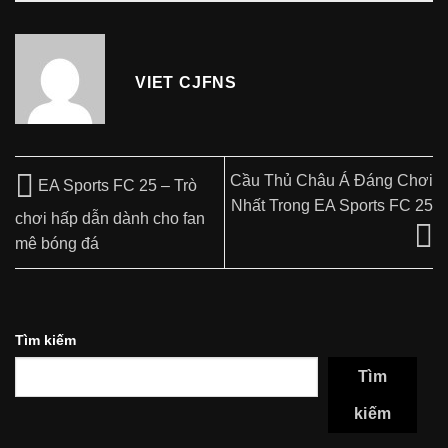
VIET CJFNS
Cầu Thủ Châu Á Đáng Chơi
EA Sports FC 25 – Trò
Nhất Trong EA Sports FC 25
chơi hấp dẫn dành cho fan
mê bóng đá
Tìm kiếm
Tìm
kiếm