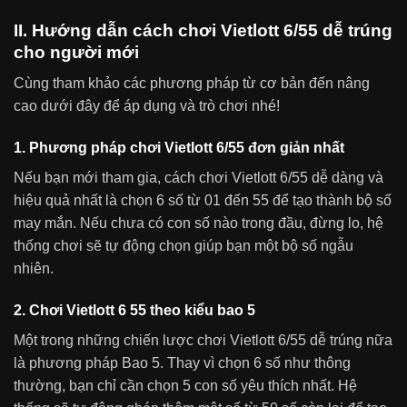
II. Hướng dẫn cách chơi Vietlott 6/55 dễ trúng
cho người mới
Cùng tham khảo các phương pháp từ cơ bản đến nâng
cao dưới đây để áp dụng và trò chơi nhé!
1. Phương pháp chơi Vietlott 6/55 đơn giản nhất
Nếu bạn mới tham gia, cách chơi Vietlott 6/55 dễ dàng và
hiệu quả nhất là chọn 6 số từ 01 đến 55 để tạo thành bộ số
may mắn. Nếu chưa có con số nào trong đầu, đừng lo, hệ
thống chơi sẽ tự động chọn giúp bạn một bộ số ngẫu
nhiên.
2. Chơi Vietlott 6 55 theo kiểu bao 5
Một trong những chiến lược chơi Vietlott 6/55 dễ trúng nữa
là phương pháp Bao 5. Thay vì chọn 6 số như thông
thường, bạn chỉ cần chọn 5 con số yêu thích nhất. Hệ